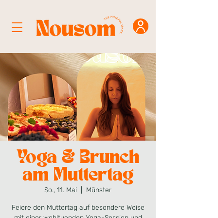
Yoga & Brunch
am Muttertag
So., 11. Mai
  |  
Münster
Feiere den Muttertag auf besondere Weise
mit einer wohltuenden Yoga-Session und