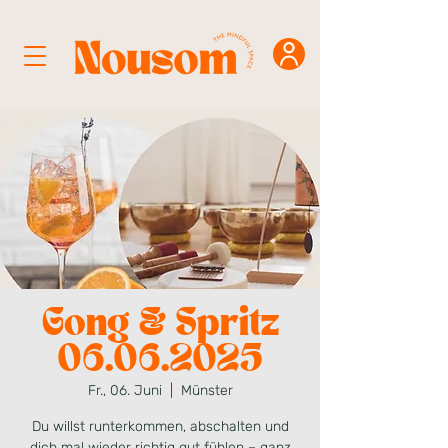
Gong & Spritz
06.06.2025
Fr., 06. Juni
  |  
Münster
Du willst runterkommen, abschalten und
dich mal wieder richtig gut fühlen – ganz